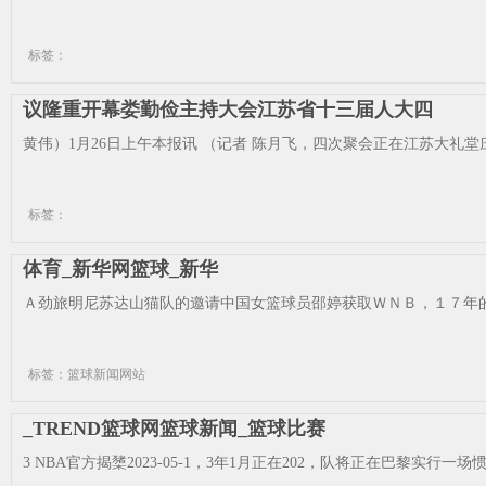
标签：
议隆重开幕娄勤俭主持大会江苏省十三届人大四
黄伟）1月26日上午本报讯 （记者 陈月飞，四次聚会正在江苏大礼堂
标签：
体育_新华网篮球_新华
Ａ劲旅明尼苏达山猫队的邀请中国女篮球员邵婷获取ＷＮＢ，１７年的
标签：篮球新闻网站
_TREND篮球网篮球新闻_篮球比赛
3 NBA官方揭橥2023-05-1，3年1月正在202，队将正在巴黎实行