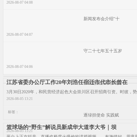
2026-08-07 04:08
新闻发布会介绍“十
2026-08-07 04:07
守二十七年五十五岁
2026-08-07 04:06
江苏省委办公厅工作20年刘浩任宿迁市代市长曾在
行绿色低碳厚植勤俭
3月30日2020年，和民营经济起色大会崇川区召开招商引资。时彼，势
2026-08-05 13:21
标签：
逐绿担使命 实践赋
篮球场的“野生”解说员新成华大道李大爷｜坝
2026-08-05 13:21
平台上正在抖音，直播也极度火爆他的讲授视频、，有激情好，用意思